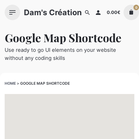
Skip
0
Dam's Création
to
0.00
€
content
Google Map Shortcode
Use ready to go UI elements on your website
without any coding skills
HOME
>
GOOGLE MAP SHORTCODE